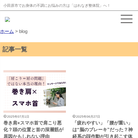
小田原市でお身体の不調にお悩みの方は「はれなぎ整体院」へ！
ホーム
>
blog
記事一覧
2025年07月1日
2025年06月27日
巻き肩×スマホ首で肩こり悪
「疲れやすい」「腰が重い」
化？頭の位置と首の深層筋が
は“脳のブレーキ”だった？神
原因かもしれない理由
経系の誤作動が引き起こす体