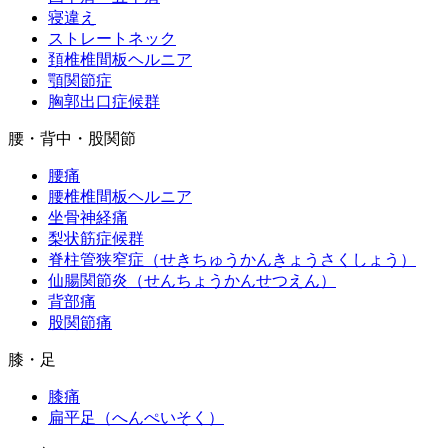
寝違え
ストレートネック
頚椎椎間板ヘルニア
顎関節症
胸郭出口症候群
腰・背中・股関節
腰痛
腰椎椎間板ヘルニア
坐骨神経痛
梨状筋症候群
脊柱管狭窄症（せきちゅうかんきょうさくしょう）
仙腸関節炎（せんちょうかんせつえん）
背部痛
股関節痛
膝・足
膝痛
扁平足（へんぺいそく）