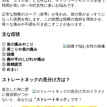
別名「スマホ首」とも呼ばれ、デスクワークやスマホを使う
時間が長い30～50代女性に多いお悩みです。
正常な頸椎のカーブ（前弯）が失われ、首の骨がまっすぐに
なった状態を指します。この状態は頸椎の負担を増加させ、
様々な痛みや不調を引き起こすことがあります。
主な症状
①
首の痛みやこり
②
肩こりや肩の痛み
③
頭痛
④
腕や手のしびれや痛み
⑤
眼精疲労
⑥
めまい
ストレートネックの見分け方は？
直立した時に壁
に後頭部がつか
ないと、あなたは
「ストレートネック」
です！