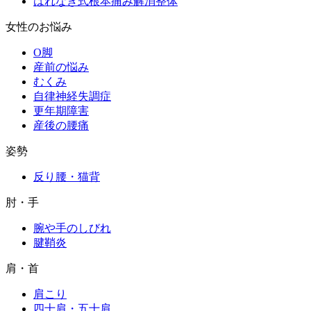
はれなぎ式根本痛み解消整体
女性のお悩み
O脚
産前の悩み
むくみ
自律神経失調症
更年期障害
産後の腰痛
姿勢
反り腰・猫背
肘・手
腕や手のしびれ
腱鞘炎
肩・首
肩こり
四十肩・五十肩