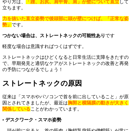
やり方は、
「踵、お尻、肩甲骨、肩」が壁について直立
して
立ちます。
力を抜いた直立姿勢で後頭部に頭が壁につけば、「正常な姿
勢」
です。
つかない場合は、ストレートネックの可能性あり
です
軽度な場合は意識すればつくはずです。
ストレートネックはひどくなると日常生活に支障をきたすの
で、早期発見と適切なケアがストレートネックの改善と再発
の予防につながるでしょう！
ストレートネックの原因
従来は「スマホやパソコンで首を前に出していること」が原
因とされてきましたが、最近は
胸郭と横隔膜の動きが大きく
関係している
ことがわかっています。
•
デスクワーク・スマホ姿勢
頭が前に出ると、首の筋肉（胸鎖乳突筋や僧帽筋）が常に