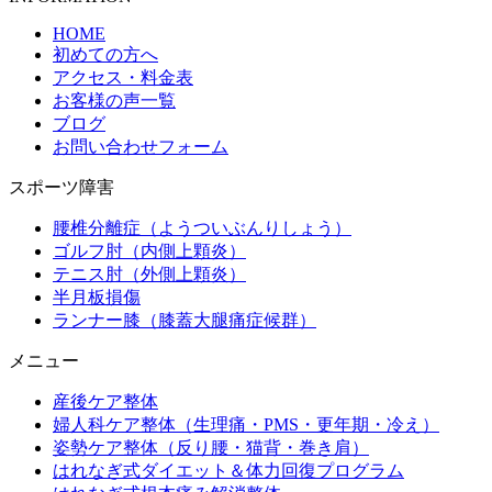
HOME
初めての方へ
アクセス・料金表
お客様の声一覧
ブログ
お問い合わせフォーム
スポーツ障害
腰椎分離症（ようついぶんりしょう）
ゴルフ肘（内側上顆炎）
テニス肘（外側上顆炎）
半月板損傷
ランナー膝（膝蓋大腿痛症候群）
メニュー
産後ケア整体
婦人科ケア整体（生理痛・PMS・更年期・冷え）
姿勢ケア整体（反り腰・猫背・巻き肩）
はれなぎ式ダイエット＆体力回復プログラム