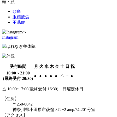
頭・顔
頭痛
眼精疲労
不眠症
Instagram
受付時間
月
火
水
木
金
土
日
祝
10:00～21:00
△
－
●
●
●
●
●
●
(最終受付 20:30)
△ 10:00~17:00(最終受付 16:30) 日曜定休日
【住所】
〒250-0042
神奈川県小田原市荻窪 372−2 amp.74-201号室
【アクセス】