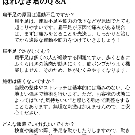
はれなぎ君のQ &A
扁平足の原因は運動不足ですか？
扁平足は、運動不足や筋力の低下などが原因でとても
起こりやすいです。扁平足が原因で痛みがある場合
は、まずは痛みをとることを先決し、しっかりと治し
てから適度な運動や筋力をつけていきましょう！
扁平足で足がむくむ？
扁平足は多くの人が経験する問題ですが、歩くときに
ふくらはぎの筋肉が動きにくく、筋ポンプがうまく機
能しません。そのため、足がむくみやすくなります。
施術は痛くないですか？
当院の整体やストレッチは基本的には痛みのない、心
地よい強さで施術を行います。ただ、お客様の状態に
よっては”いた気持ちいい”と感じる強さで調整をする
こともあります。無理な刺激は加えませんので、ご安
心ください。
どんな服装でいけばよいですか？
検査や施術の際、手足を動かしたりしますので、動き