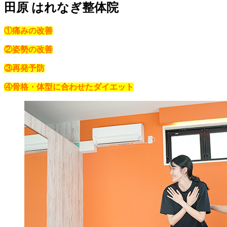
田原 はれなぎ整体院
①痛みの改善
②姿勢の改善
③再発予防
④
骨格・体型に合わせたダイエット