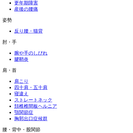
更年期障害
産後の腰痛
姿勢
反り腰・猫背
肘・手
腕や手のしびれ
腱鞘炎
肩・首
肩こり
四十肩・五十肩
寝違え
ストレートネック
頚椎椎間板ヘルニア
顎関節症
胸郭出口症候群
腰・背中・股関節