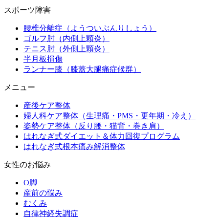
スポーツ障害
腰椎分離症（ようついぶんりしょう）
ゴルフ肘（内側上顆炎）
テニス肘（外側上顆炎）
半月板損傷
ランナー膝（膝蓋大腿痛症候群）
メニュー
産後ケア整体
婦人科ケア整体（生理痛・PMS・更年期・冷え）
姿勢ケア整体（反り腰・猫背・巻き肩）
はれなぎ式ダイエット＆体力回復プログラム
はれなぎ式根本痛み解消整体
女性のお悩み
O脚
産前の悩み
むくみ
自律神経失調症