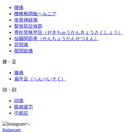
腰痛
腰椎椎間板ヘルニア
坐骨神経痛
梨状筋症候群
脊柱管狭窄症（せきちゅうかんきょうさくしょう）
仙腸関節炎（せんちょうかんせつえん）
背部痛
股関節痛
膝・足
膝痛
扁平足（へんぺいそく）
頭・顔
頭痛
眼精疲労
不眠症
Instagram