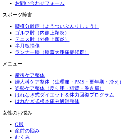
お問い合わせフォーム
スポーツ障害
腰椎分離症（ようついぶんりしょう）
ゴルフ肘（内側上顆炎）
テニス肘（外側上顆炎）
半月板損傷
ランナー膝（膝蓋大腿痛症候群）
メニュー
産後ケア整体
婦人科ケア整体（生理痛・PMS・更年期・冷え）
姿勢ケア整体（反り腰・猫背・巻き肩）
はれなぎ式ダイエット＆体力回復プログラム
はれなぎ式根本痛み解消整体
女性のお悩み
O脚
産前の悩み
むくみ