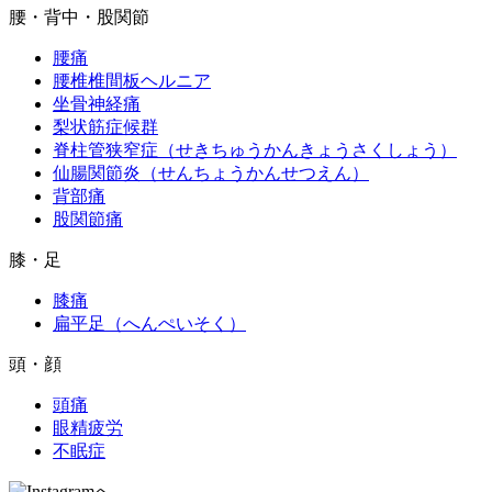
腰・背中・股関節
腰痛
腰椎椎間板ヘルニア
坐骨神経痛
梨状筋症候群
脊柱管狭窄症（せきちゅうかんきょうさくしょう）
仙腸関節炎（せんちょうかんせつえん）
背部痛
股関節痛
膝・足
膝痛
扁平足（へんぺいそく）
頭・顔
頭痛
眼精疲労
不眠症