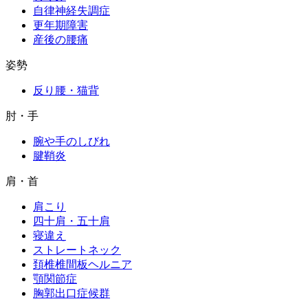
自律神経失調症
更年期障害
産後の腰痛
姿勢
反り腰・猫背
肘・手
腕や手のしびれ
腱鞘炎
肩・首
肩こり
四十肩・五十肩
寝違え
ストレートネック
頚椎椎間板ヘルニア
顎関節症
胸郭出口症候群