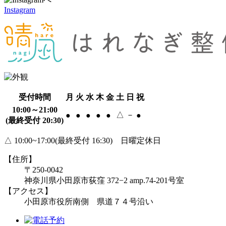
Instagram
受付時間
月
火
水
木
金
土
日
祝
10:00～21:00
△
－
●
●
●
●
●
●
(最終受付 20:30)
△ 10:00~17:00(最終受付 16:30) 日曜定休日
【住所】
〒250-0042
神奈川県小田原市荻窪 372−2 amp.74-201号室
【アクセス】
小田原市役所南側 県道７４号沿い