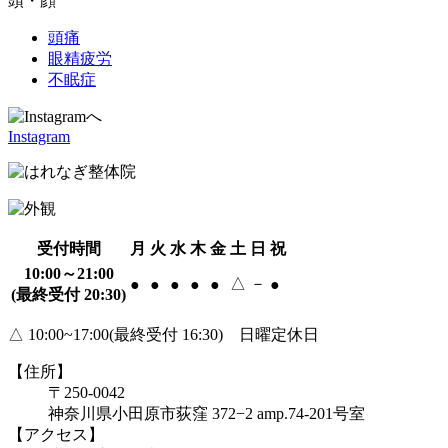
頭・顔
頭痛
眼精疲労
不眠症
Instagram
受付時間
月
火
水
木
金
土
日
祝
10:00～21:00
△
－
●
●
●
●
●
●
(最終受付 20:30)
△ 10:00~17:00(最終受付 16:30) 日曜定休日
【住所】
〒250-0042
神奈川県小田原市荻窪 372−2 amp.74-201号室
【アクセス】