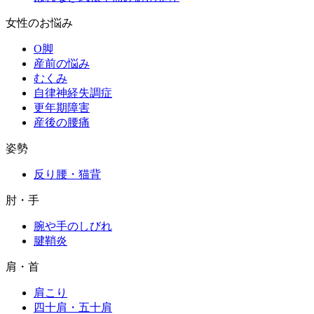
女性のお悩み
O脚
産前の悩み
むくみ
自律神経失調症
更年期障害
産後の腰痛
姿勢
反り腰・猫背
肘・手
腕や手のしびれ
腱鞘炎
肩・首
肩こり
四十肩・五十肩