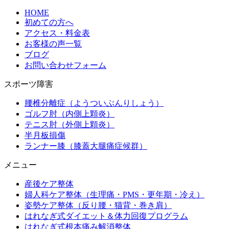
HOME
初めての方へ
アクセス・料金表
お客様の声一覧
ブログ
お問い合わせフォーム
スポーツ障害
腰椎分離症（ようついぶんりしょう）
ゴルフ肘（内側上顆炎）
テニス肘（外側上顆炎）
半月板損傷
ランナー膝（膝蓋大腿痛症候群）
メニュー
産後ケア整体
婦人科ケア整体（生理痛・PMS・更年期・冷え）
姿勢ケア整体（反り腰・猫背・巻き肩）
はれなぎ式ダイエット＆体力回復プログラム
はれなぎ式根本痛み解消整体