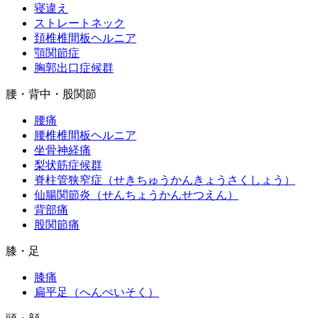
寝違え
ストレートネック
頚椎椎間板ヘルニア
顎関節症
胸郭出口症候群
腰・背中・股関節
腰痛
腰椎椎間板ヘルニア
坐骨神経痛
梨状筋症候群
脊柱管狭窄症（せきちゅうかんきょうさくしょう）
仙腸関節炎（せんちょうかんせつえん）
背部痛
股関節痛
膝・足
膝痛
扁平足（へんぺいそく）