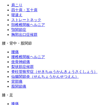
肩こり
四十肩・五十肩
寝違え
ストレートネック
頚椎椎間板ヘルニア
顎関節症
胸郭出口症候群
腰・背中・股関節
腰痛
腰椎椎間板ヘルニア
坐骨神経痛
梨状筋症候群
脊柱管狭窄症（せきちゅうかんきょうさくしょう）
仙腸関節炎（せんちょうかんせつえん）
背部痛
股関節痛
膝・足
膝痛