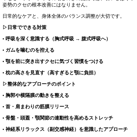
姿勢のクセの根本改善にはなりません。
日常的なケアと、身体全体のバランス調整が大切です。
▷日常でできる対策
•
呼吸を深く意識する（胸式呼吸 → 腹式呼吸へ）
•
ガムを噛むのを控える
•
顎を前に突き出すクセに気づく習慣をつける
•
枕の高さを見直す（高すぎると顎に負担）
▷整体的なアプローチのポイント
•
胸郭や横隔膜の動きを整える
•
首・肩まわりの筋膜リリース
•
骨盤・頭蓋・顎関節の連動性を高めるストレッチ
•
神経系リラックス（副交感神経）を意識したアプローチ