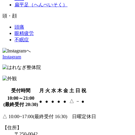
扁平足（へんぺいそく）
頭・顔
頭痛
眼精疲労
不眠症
Instagram
受付時間
月
火
水
木
金
土
日
祝
10:00～21:00
△
－
●
●
●
●
●
●
(最終受付 20:30)
△ 10:00~17:00(最終受付 16:30) 日曜定休日
【住所】
〒250-0042