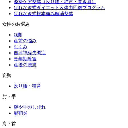
姿勢ケア整体（反り腰・猫背・巻き肩）
はれなぎ式ダイエット＆体力回復プログラム
はれなぎ式根本痛み解消整体
女性のお悩み
O脚
産前の悩み
むくみ
自律神経失調症
更年期障害
産後の腰痛
姿勢
反り腰・猫背
肘・手
腕や手のしびれ
腱鞘炎
肩・首