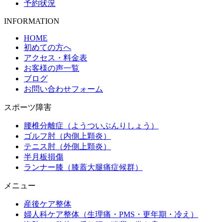
予約状況
INFORMATION
HOME
初めての方へ
アクセス・料金表
お客様の声一覧
ブログ
お問い合わせフォーム
スポーツ障害
腰椎分離症（ようついぶんりしょう）
ゴルフ肘（内側上顆炎）
テニス肘（外側上顆炎）
半月板損傷
ランナー膝（膝蓋大腿痛症候群）
メニュー
産後ケア整体
婦人科ケア整体（生理痛・PMS・更年期・冷え）