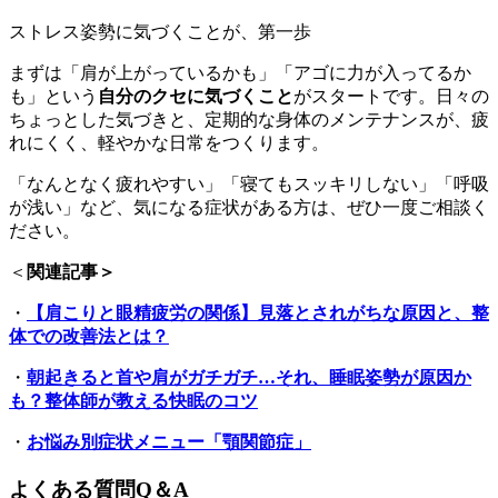
ストレス姿勢に気づくことが、第一歩
まずは「肩が上がっているかも」「アゴに力が入ってるか
も」という
自分のクセに気づくこと
がスタートです。日々の
ちょっとした気づきと、定期的な身体のメンテナンスが、疲
れにくく、軽やかな日常をつくります。
「なんとなく疲れやすい」「寝てもスッキリしない」「呼吸
が浅い」など、気になる症状がある方は、ぜひ一度ご相談く
ださい。
＜
関連記事＞
・
【肩こりと眼精疲労の関係】見落とされがちな原因と、整
体での改善法とは？
・
朝起きると首や肩がガチガチ…それ、睡眠姿勢が原因か
も？整体師が教える快眠のコツ
・
お悩み別症状メニュー「顎関節症」
よくある質問Q＆A