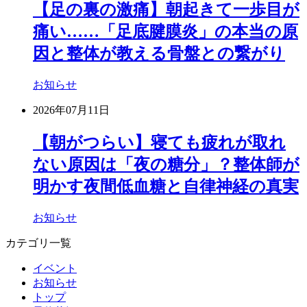
【足の裏の激痛】朝起きて一歩目が
痛い……「足底腱膜炎」の本当の原
因と整体が教える骨盤との繋がり
お知らせ
2026年07月11日
【朝がつらい】寝ても疲れが取れ
ない原因は「夜の糖分」？整体師が
明かす夜間低血糖と自律神経の真実
お知らせ
カテゴリ一覧
イベント
お知らせ
トップ