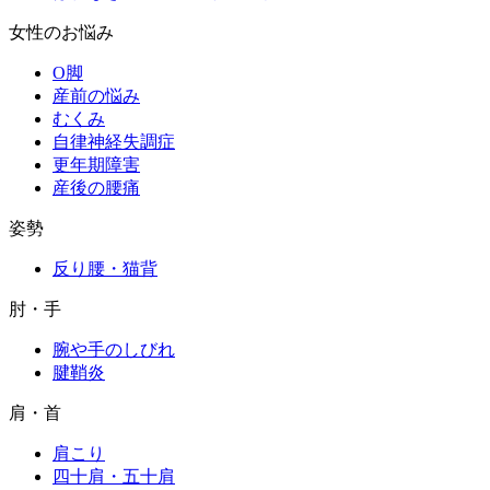
女性のお悩み
O脚
産前の悩み
むくみ
自律神経失調症
更年期障害
産後の腰痛
姿勢
反り腰・猫背
肘・手
腕や手のしびれ
腱鞘炎
肩・首
肩こり
四十肩・五十肩