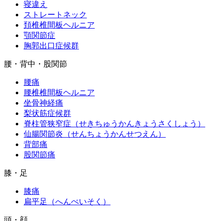
寝違え
ストレートネック
頚椎椎間板ヘルニア
顎関節症
胸郭出口症候群
腰・背中・股関節
腰痛
腰椎椎間板ヘルニア
坐骨神経痛
梨状筋症候群
脊柱管狭窄症（せきちゅうかんきょうさくしょう）
仙腸関節炎（せんちょうかんせつえん）
背部痛
股関節痛
膝・足
膝痛
扁平足（へんぺいそく）
頭・顔