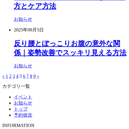
方とケア方法
お知らせ
2025年09月5日
反り腰とぽっこりお腹の意外な関
係｜姿勢改善でスッキリ見える方法
お知らせ
«
1
2
3
4
5
6
7
8
9
»
カテゴリ一覧
イベント
お知らせ
トップ
予約状況
INFORMATION