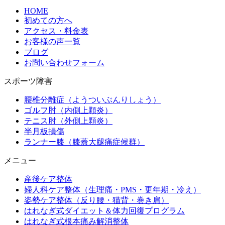
HOME
初めての方へ
アクセス・料金表
お客様の声一覧
ブログ
お問い合わせフォーム
スポーツ障害
腰椎分離症（ようついぶんりしょう）
ゴルフ肘（内側上顆炎）
テニス肘（外側上顆炎）
半月板損傷
ランナー膝（膝蓋大腿痛症候群）
メニュー
産後ケア整体
婦人科ケア整体（生理痛・PMS・更年期・冷え）
姿勢ケア整体（反り腰・猫背・巻き肩）
はれなぎ式ダイエット＆体力回復プログラム
はれなぎ式根本痛み解消整体