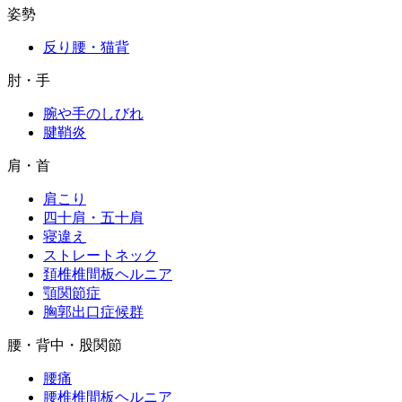
姿勢
反り腰・猫背
肘・手
腕や手のしびれ
腱鞘炎
肩・首
肩こり
四十肩・五十肩
寝違え
ストレートネック
頚椎椎間板ヘルニア
顎関節症
胸郭出口症候群
腰・背中・股関節
腰痛
腰椎椎間板ヘルニア