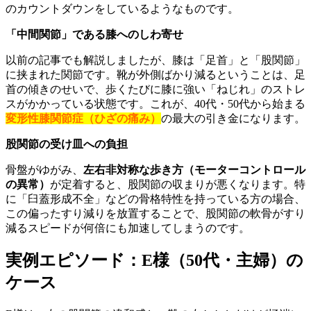
のカウントダウンをしているようなものです。
「中間関節」である膝へのしわ寄せ
以前の記事でも解説しましたが、膝は「足首」と「股関節」
に挟まれた関節です。靴が外側ばかり減るということは、足
首の傾きのせいで、歩くたびに膝に強い「ねじれ」のストレ
スがかかっている状態です。これが、40代・50代から始まる
変形性膝関節症（ひざの痛み）
の最大の引き金になります。
股関節の受け皿への負担
骨盤がゆがみ、
左右非対称な歩き方（モーターコントロール
の異常）
が定着すると、股関節の収まりが悪くなります。特
に「臼蓋形成不全」などの骨格特性を持っている方の場合、
この偏ったすり減りを放置することで、股関節の軟骨がすり
減るスピードが何倍にも加速してしまうのです。
実例エピソード：E様（50代・主婦）の
ケース