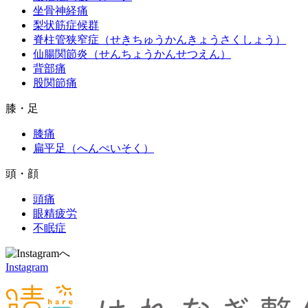
坐骨神経痛
梨状筋症候群
脊柱管狭窄症（せきちゅうかんきょうさくしょう）
仙腸関節炎（せんちょうかんせつえん）
背部痛
股関節痛
膝・足
膝痛
扁平足（へんぺいそく）
頭・顔
頭痛
眼精疲労
不眠症
Instagram