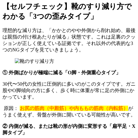
【セルフチェック】靴のすり減り方で
わかる「3つの歪みタイプ」
理想的な減り方は、「かかとのやや外側から削れ始め、最後
は親指の付け根あたりが減る」状態です。これは足裏のクッ
ションが正しく使えている証拠です。それ以外の代表的な3
つのNGタイプを見ていきましょう。
① 外側ばかりが極端に減る「O脚・外側重心タイプ」
30代〜50代の女性に圧倒的に多いのがこのタイプです。ガニ
股やO脚傾向の方に多く、歩く時に体重が常に足の外側にか
かっています。
原因：
お尻の筋肉（中殿筋）や内ももの筋肉（内転筋）
が
うまく使えず、骨盤が外側に開いている可能性が高いです。
② 内側が減る、または靴の形が内側に変形する「扁平足・X
脚タイプ」