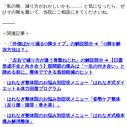
「私の靴、減り方がおかしいかも……」と気になったら、ぜ
ひその靴を履いて、当院にご相談にきてくださいね。
⸻
＜関連記事＞
・
「外側ばかり減るO脚タイプ」の解説部分 ➔ 「O脚を解
決方法は？」
・
「左右で減り方が違う骨盤ねじれ」の解説部分 ➔ 【臼蓋
形成不全と向き合う】股関節の痛みは「一生の付き合い」と
諦める前に。整体でできる負担軽減のヒント
・
はれなぎ整体院のお悩み別症状メニュー「はれなぎ式ダイ
エット＆体力回復プログラム
・
はれなぎ整体院のお悩み別症状メニュー「姿勢ケア整体
（反り腰・猫背・巻き肩）」
・
はれなぎ整体院のお悩み別症状メニュー「はれなぎ式根本
痛み解消整体」