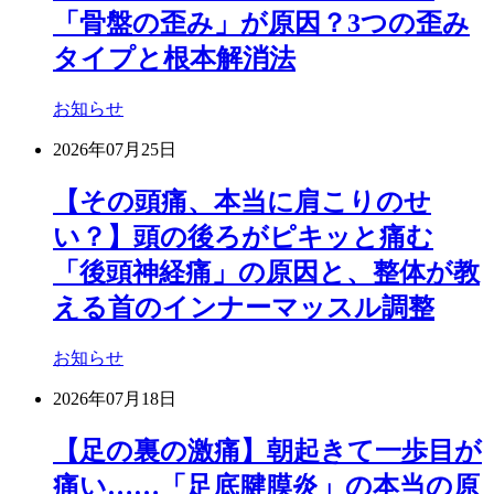
「骨盤の歪み」が原因？3つの歪み
タイプと根本解消法
お知らせ
2026年07月25日
【その頭痛、本当に肩こりのせ
い？】頭の後ろがピキッと痛む
「後頭神経痛」の原因と、整体が教
える首のインナーマッスル調整
お知らせ
2026年07月18日
【足の裏の激痛】朝起きて一歩目が
痛い……「足底腱膜炎」の本当の原