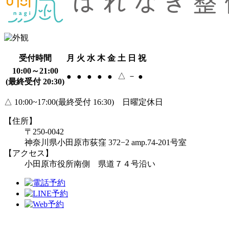
受付時間
月
火
水
木
金
土
日
祝
10:00～21:00
△
－
●
●
●
●
●
●
(最終受付 20:30)
△ 10:00~17:00(最終受付 16:30) 日曜定休日
【住所】
〒250-0042
神奈川県小田原市荻窪 372−2 amp.74-201号室
【アクセス】
小田原市役所南側 県道７４号沿い