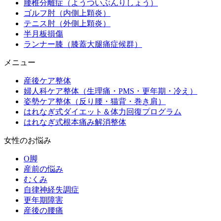
腰椎分離症（ようついぶんりしょう）
ゴルフ肘（内側上顆炎）
テニス肘（外側上顆炎）
半月板損傷
ランナー膝（膝蓋大腿痛症候群）
メニュー
産後ケア整体
婦人科ケア整体（生理痛・PMS・更年期・冷え）
姿勢ケア整体（反り腰・猫背・巻き肩）
はれなぎ式ダイエット＆体力回復プログラム
はれなぎ式根本痛み解消整体
女性のお悩み
O脚
産前の悩み
むくみ
自律神経失調症
更年期障害
産後の腰痛