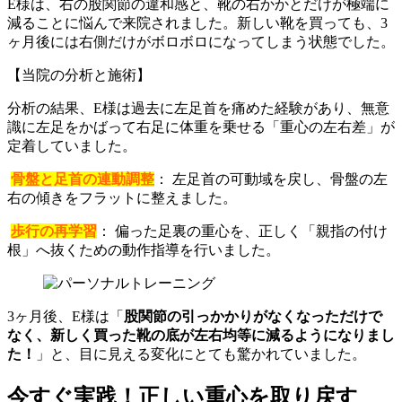
E様は、右の股関節の違和感と、靴の右かかとだけが極端に
減ることに悩んで来院されました。新しい靴を買っても、3
ヶ月後には右側だけがボロボロになってしまう状態でした。
【当院の分析と施術】
分析の結果、E様は過去に左足首を痛めた経験があり、無意
識に左足をかばって右足に体重を乗せる「重心の左右差」が
定着していました。
骨盤と足首の連動調整
： 左足首の可動域を戻し、骨盤の左
右の傾きをフラットに整えました。
歩行の再学習
： 偏った足裏の重心を、正しく「親指の付け
根」へ抜くための動作指導を行いました。
3ヶ月後、E様は「
股関節の引っかかりがなくなっただけで
なく、新しく買った靴の底が左右均等に減るようになりまし
た！
」と、目に見える変化にとても驚かれていました。
今すぐ実践！正しい重心を取り戻す