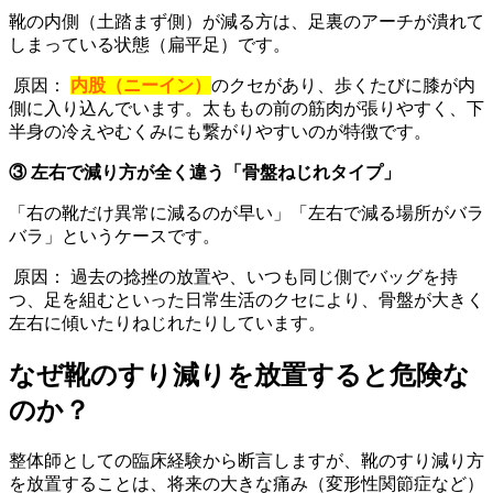
靴の内側（土踏まず側）が減る方は、足裏のアーチが潰れて
しまっている状態（扁平足）です。
原因：
内股（ニーイン）
のクセがあり、歩くたびに膝が内
側に入り込んでいます。太ももの前の筋肉が張りやすく、下
半身の冷えやむくみにも繋がりやすいのが特徴です。
③ 左右で減り方が全く違う「骨盤ねじれタイプ」
「右の靴だけ異常に減るのが早い」「左右で減る場所がバラ
バラ」というケースです。
原因： 過去の捻挫の放置や、いつも同じ側でバッグを持
つ、足を組むといった日常生活のクセにより、骨盤が大きく
左右に傾いたりねじれたりしています。
なぜ靴のすり減りを放置すると危険な
のか？
整体師としての臨床経験から断言しますが、靴のすり減り方
を放置することは、将来の大きな痛み（変形性関節症など）