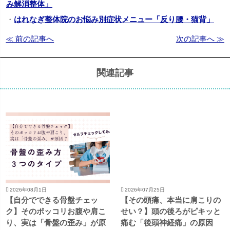
み解消整体」
・
はれなぎ整体院のお悩み別症状メニュー「反り腰・猫背」
≪ 前の記事へ
次の記事へ ≫
関連記事
2026年08月1日
2026年07月25日
【自分でできる骨盤チェッ
【その頭痛、本当に肩こりの
ク】そのポッコリお腹や肩こ
せい？】頭の後ろがピキッと
り、実は「骨盤の歪み」が原
痛む「後頭神経痛」の原因