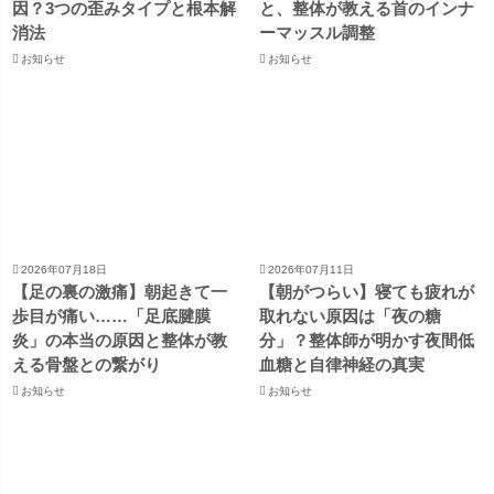
因？3つの歪みタイプと根本解
と、整体が教える首のインナ
消法
ーマッスル調整
お知らせ
お知らせ
2026年07月18日
2026年07月11日
【足の裏の激痛】朝起きて一
【朝がつらい】寝ても疲れが
歩目が痛い……「足底腱膜
取れない原因は「夜の糖
炎」の本当の原因と整体が教
分」？整体師が明かす夜間低
える骨盤との繋がり
血糖と自律神経の真実
お知らせ
お知らせ