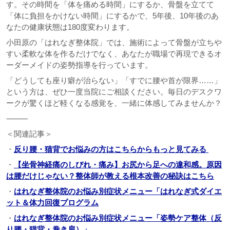
す。その時間を「体を痛める時間」にするか、骨盤を立てて
「体に負担をかけない時間」にするかで、5年後、10年後のあ
なたの健康状態は180度変わります。
小田原の「はれなぎ整体院」では、施術によって骨盤が立ちや
すい柔軟な体を作るだけでなく、あなたが職場で再現できるオ
ーダーメイドの姿勢指導を行っています。
「どうしても座り癖が治らない」「すでに腰や首が限界……」
という方は、ぜひ一度当院にご相談ください。毎日のデスクワ
ークが驚くほど軽くなる感覚を、一緒に体感してみませんか？
⸻
＜関連記事＞
・
反り腰・猫背でお悩みの方はこちらからもっと見てみる
・
【坐骨神経痛のしびれ・痛み】お尻から足への違和感。原因
は腰だけじゃない？整体師が教える根本改善の秘訣はこちら
・
はれなぎ整体院のお悩み別症状メニュー「はれなぎ式ダイエ
ット＆体力回復プログラム
・
はれなぎ整体院のお悩み別症状メニュー「姿勢ケア整体（反
り腰・猫背・巻き肩）」