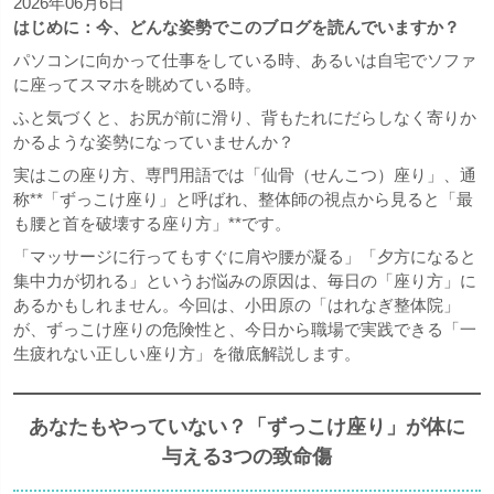
2026年06月6日
はじめに：今、どんな姿勢でこのブログを読んでいますか？
パソコンに向かって仕事をしている時、あるいは自宅でソファ
に座ってスマホを眺めている時。
ふと気づくと、お尻が前に滑り、背もたれにだらしなく寄りか
かるような姿勢になっていませんか？
実はこの座り方、専門用語では「仙骨（せんこつ）座り」、通
称**「ずっこけ座り」と呼ばれ、整体師の視点から見ると「最
も腰と首を破壊する座り方」**です。
「マッサージに行ってもすぐに肩や腰が凝る」「夕方になると
集中力が切れる」というお悩みの原因は、毎日の「座り方」に
あるかもしれません。今回は、小田原の「はれなぎ整体院」
が、ずっこけ座りの危険性と、今日から職場で実践できる「一
生疲れない正しい座り方」を徹底解説します。
あなたもやっていない？「ずっこけ座り」が体に
与える3つの致命傷