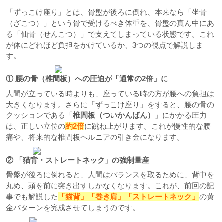
「ずっこけ座り」とは、骨盤が後ろに倒れ、本来なら「坐骨
（ざこつ）」という骨で受けるべき体重を、骨盤の真ん中にあ
る「仙骨（せんこつ）」で支えてしまっている状態です。これ
が体にどれほど負担をかけているか、3つの視点で解説しま
す。
① 腰の骨（椎間板）への圧迫が「通常の2倍」に
人間が立っている時よりも、座っている時の方が腰への負担は
大きくなります。さらに「ずっこけ座り」をすると、腰の骨の
クッションである「
椎間板（ついかんばん）
」にかかる圧力
は、正しい立位の
約2倍
に跳ね上がります。これが慢性的な腰
痛や、将来的な椎間板ヘルニアの引き金になります。
② 「猫背・ストレートネック」の強制量産
骨盤が後ろに倒れると、人間はバランスを取るために、背中を
丸め、頭を前に突き出すしかなくなります。これが、前回の記
事でも解説した
「猫背」「巻き肩」「ストレートネック」
の黄
金パターンを完成させてしまうのです。