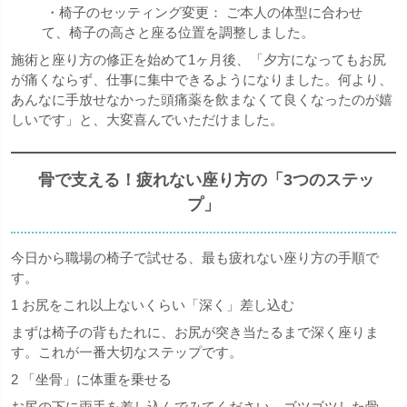
・椅子のセッティング変更： ご本人の体型に合わせ
て、椅子の高さと座る位置を調整しました。
施術と座り方の修正を始めて1ヶ月後、「夕方になってもお尻
が痛くならず、仕事に集中できるようになりました。何より、
あんなに手放せなかった頭痛薬を飲まなくて良くなったのが嬉
しいです」と、大変喜んでいただけました。
骨で支える！疲れない座り方の「3つのステッ
プ」
今日から職場の椅子で試せる、最も疲れない座り方の手順で
す。
1 お尻をこれ以上ないくらい「深く」差し込む
まずは椅子の背もたれに、お尻が突き当たるまで深く座りま
す。これが一番大切なステップです。
2 「坐骨」に体重を乗せる
お尻の下に両手を差し込んでみてください。ゴツゴツした骨