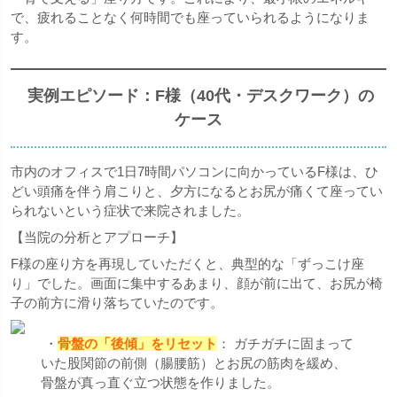
で、疲れることなく何時間でも座っていられるようになりま
す。
実例エピソード：F様（40代・デスクワーク）の
ケース
市内のオフィスで1日7時間パソコンに向かっているF様は、ひ
どい頭痛を伴う肩こりと、夕方になるとお尻が痛くて座ってい
られないという症状で来院されました。
【当院の分析とアプローチ】
F様の座り方を再現していただくと、典型的な「ずっこけ座
り」でした。画面に集中するあまり、顔が前に出て、お尻が椅
子の前方に滑り落ちていたのです。
・
骨盤の「後傾」をリセット
： ガチガチに固まって
いた股関節の前側（腸腰筋）とお尻の筋肉を緩め、
骨盤が真っ直ぐ立つ状態を作りました。