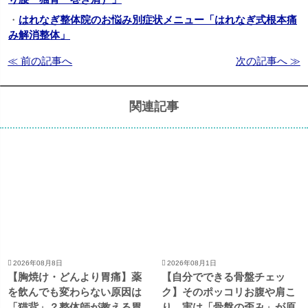
・
はれなぎ整体院のお悩み別症状メニュー「はれなぎ式根本痛
み解消整体」
≪ 前の記事へ
次の記事へ ≫
関連記事
2026年08月8日
2026年08月1日
【胸焼け・どんより胃痛】薬
【自分でできる骨盤チェッ
を飲んでも変わらない原因は
ク】そのポッコリお腹や肩こ
「猫背」？整体師が教える胃
り、実は「骨盤の歪み」が原