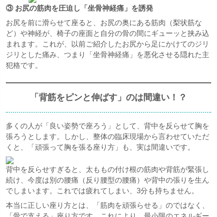
③ お尻の筋肉を圧迫し「坐骨神経痛」を誘発
お尻を前に滑らせて座ると、お尻の奥にある筋肉（梨状筋な
ど）や神経が、椅子の座面と自分の骨の間にギューッと挟み込
まれます。これが、以前ご紹介したお尻から足にかけてのジリ
ジリとした痛み、つまり「坐骨神経痛」を悪化させる隠れた主
犯格です。
「背筋をピンと伸ばす」のは間違い！？
多くの人が「良い姿勢で座ろう」として、背中を反らせて胸を
張ろうとします。しかし、整体の臨床現場から言わせていただ
くと、「頑張って胸を張る座り方」も、実は間違いです。
背中を反らせすぎると、太ももの付け根の筋肉や背筋が緊張し
続け、今度は別の腰痛（反り腰型の腰痛）や背中の張りを生ん
でしまいます。これでは疲れてしまい、3分も持ちません。
本当に正しい座り方とは、「筋肉を頑張らせる」のではなく、
「骨で支える」座り方です。これにより、最小限のエネルギー