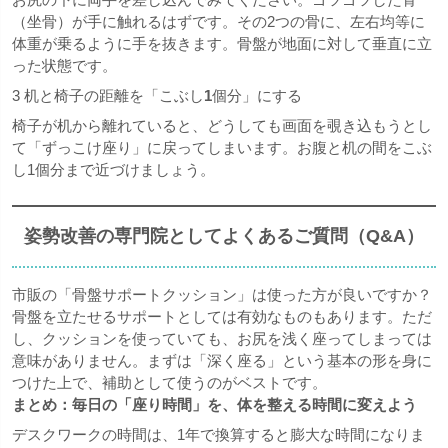
（坐骨）が手に触れるはずです。その2つの骨に、左右均等に
体重が乗るように手を抜きます。骨盤が地面に対して垂直に立
った状態です。
3 机と椅子の距離を「こぶし
1
個分」にする
椅子が机から離れていると、どうしても画面を覗き込もうとし
て「ずっこけ座り」に戻ってしまいます。お腹と机の間をこぶ
し1個分まで近づけましょう。
姿勢改善の専門院としてよくあるご質問（Q&A）
市販の「骨盤サポートクッション」は使った方が良いですか？
骨盤を立たせるサポートとしては有効なものもあります。ただ
し、クッションを使っていても、お尻を浅く座ってしまっては
意味がありません。まずは「深く座る」という基本の形を身に
つけた上で、補助として使うのがベストです。
まとめ：毎日の「座り時間」を、体を整える時間に変えよう
デスクワークの時間は、1年で換算すると膨大な時間になりま