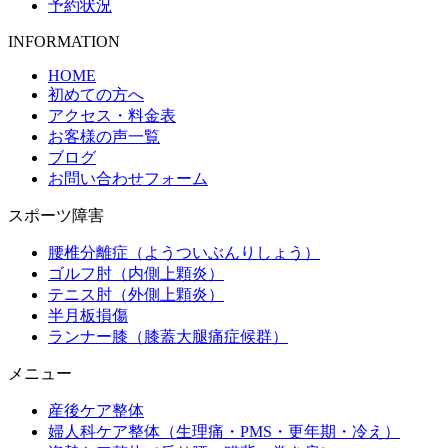
予約状況
INFORMATION
HOME
初めての方へ
アクセス・料金表
お客様の声一覧
ブログ
お問い合わせフォーム
スポーツ障害
腰椎分離症（ようついぶんりしょう）
ゴルフ肘（内側上顆炎）
テニス肘（外側上顆炎）
半月板損傷
ランナー膝（膝蓋大腿痛症候群）
メニュー
産後ケア整体
婦人科ケア整体（生理痛・PMS・更年期・冷え）