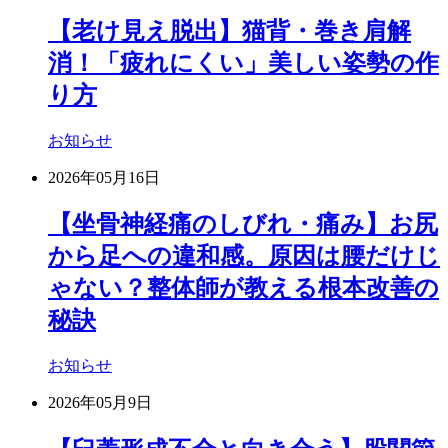
【老け見え脱出】猫背・巻き肩解
消！「疲れにくい」美しい姿勢の作
り方
お知らせ
2026年05月16日
【坐骨神経痛のしびれ・痛み】お尻
から足への違和感。原因は腰だけじ
ゃない？整体師が教える根本改善の
秘訣
お知らせ
2026年05月9日