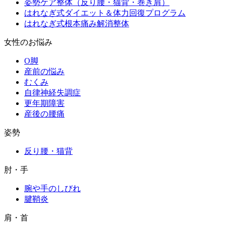
姿勢ケア整体（反り腰・猫背・巻き肩）
はれなぎ式ダイエット＆体力回復プログラム
はれなぎ式根本痛み解消整体
女性のお悩み
O脚
産前の悩み
むくみ
自律神経失調症
更年期障害
産後の腰痛
姿勢
反り腰・猫背
肘・手
腕や手のしびれ
腱鞘炎
肩・首