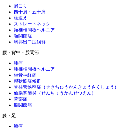
肩こり
四十肩・五十肩
寝違え
ストレートネック
頚椎椎間板ヘルニア
顎関節症
胸郭出口症候群
腰・背中・股関節
腰痛
腰椎椎間板ヘルニア
坐骨神経痛
梨状筋症候群
脊柱管狭窄症（せきちゅうかんきょうさくしょう）
仙腸関節炎（せんちょうかんせつえん）
背部痛
股関節痛
膝・足
膝痛