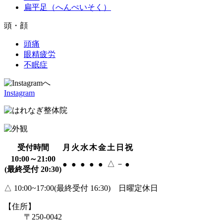
扁平足（へんぺいそく）
頭・顔
頭痛
眼精疲労
不眠症
Instagram
受付時間
月
火
水
木
金
土
日
祝
10:00～21:00
△
－
●
●
●
●
●
●
(最終受付 20:30)
△ 10:00~17:00(最終受付 16:30) 日曜定休日
【住所】
〒250-0042