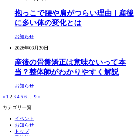
抱っこで腰や肩がつらい理由｜産後
に多い体の変化とは
お知らせ
2026年03月30日
産後の骨盤矯正は意味ないって本
当？整体師がわかりやすく解説
お知らせ
«
1
2
3
4
5
6
…
9
»
カテゴリ一覧
イベント
お知らせ
トップ