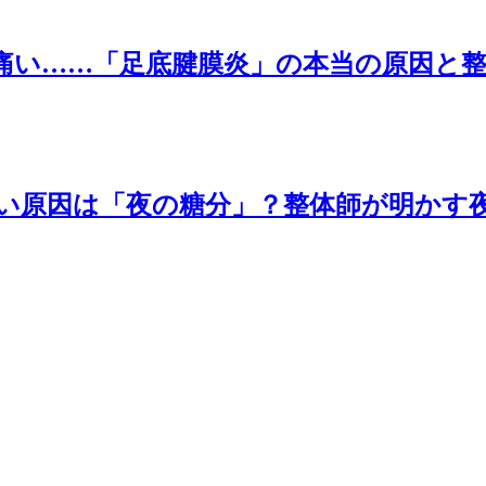
痛い……「足底腱膜炎」の本当の原因と
い原因は「夜の糖分」？整体師が明かす