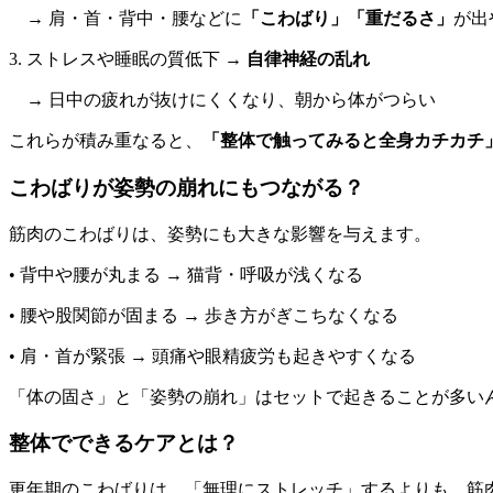
→ 肩・首・背中・腰などに
「こわばり」「重だるさ」
が出
3. ストレスや睡眠の質低下 →
自律神経の乱れ
→ 日中の疲れが抜けにくくなり、朝から体がつらい
これらが積み重なると、
「整体で触ってみると全身カチカチ
こわばりが姿勢の崩れにもつながる？
筋肉のこわばりは、姿勢にも大きな影響を与えます。
• 背中や腰が丸まる → 猫背・呼吸が浅くなる
• 腰や股関節が固まる → 歩き方がぎこちなくなる
• 肩・首が緊張 → 頭痛や眼精疲労も起きやすくなる
「体の固さ」と「姿勢の崩れ」はセットで起きることが多い
整体でできるケアとは？
更年期のこわばりは、「無理にストレッチ」するよりも、筋肉