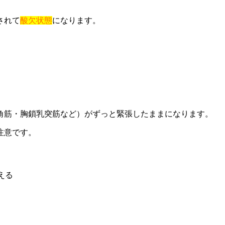
されて
酸欠状態
になります。
角筋・胸鎖乳突筋など）がずっと緊張したままになります。
注意です。
える