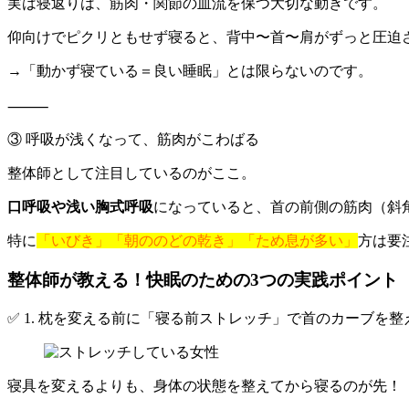
実は寝返りは、筋肉・関節の血流を保つ大切な動きです。
仰向けでピクリともせず寝ると、背中〜首〜肩がずっと圧迫
→「動かず寝ている＝良い睡眠」とは限らないのです。
⸻
③ 呼吸が浅くなって、筋肉がこわばる
整体師として注目しているのがここ。
口呼吸や浅い胸式呼吸
になっていると、首の前側の筋肉（斜
特に
「いびき」「朝ののどの乾き」「ため息が多い」
方は要
整体師が教える！快眠のための3つの実践ポイント
✅ 1. 枕を変える前に「寝る前ストレッチ」で首のカーブを整
寝具を変えるよりも、身体の状態を整えてから寝るのが先！