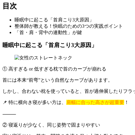
目次
睡眠中に起こる「首肩こり3大原因」
整体師が教える！快眠のための3つの実践ポイント
「首・肩・背中の連動性」が鍵
睡眠中に起こる「首肩こり3大原因」
① 高すぎる or 低すぎる枕で首のカーブが崩れる
首には本来“前弯”という自然なカーブがあります。
しかし、合わない枕を使っていると、首が過伸展したりフラ
📌 特に横向き寝が多い方は、
肩幅に合った高さが超重要
！
⸻
② 寝返りが少なく、同じ姿勢で固まりやすい