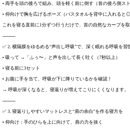
• 両手を頭の後ろで組み、頭を軽く前に倒す（首の後ろ側ス
• 仰向けで胸を広げるポーズ（バスタオルを背中に入れると
これを寝る直前に1分ずつ行うだけで、首の自然なカーブを
⸻
✅ 2. 横隔膜をゆるめる“声出し呼吸”で、深く眠れる呼吸を習
• 吸って →「ふぅ〜」と声を出して長く吐く（7秒以上）
• 寝る前に3セット
• お腹に手を当て、呼吸が下に降りているかを確認！
→ 呼吸が深くなると、寝返りが増えてこりにくくなります。
⸻
✅ 3. 寝返りしやすいマットレスと“肩の余白”を作る寝方を
• 仰向け：手のひらを上に向けて、肩の力を抜く