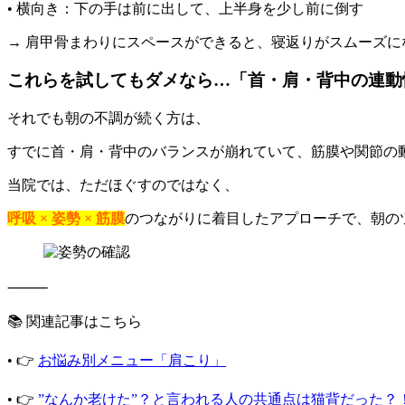
• 横向き：下の手は前に出して、上半身を少し前に倒す
→ 肩甲骨まわりにスペースができると、寝返りがスムーズに
これらを試してもダメなら…「首・肩・背中の連動
それでも朝の不調が続く方は、
すでに首・肩・背中のバランスが崩れていて、筋膜や関節の
当院では、ただほぐすのではなく、
呼吸 × 姿勢 × 筋膜
のつながりに着目したアプローチで、朝の
⸻
📚 関連記事はこちら
• 👉
お悩み別メニュー「肩こり」
• 👉
”なんか老けた”？と言われる人の共通点は猫背だった？