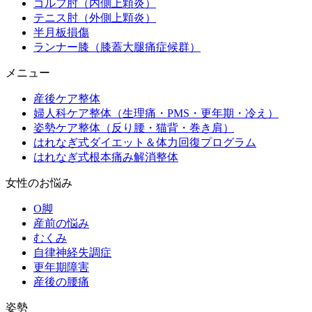
ゴルフ肘（内側上顆炎）
テニス肘（外側上顆炎）
半月板損傷
ランナー膝（膝蓋大腿痛症候群）
メニュー
産後ケア整体
婦人科ケア整体（生理痛・PMS・更年期・冷え）
姿勢ケア整体（反り腰・猫背・巻き肩）
はれなぎ式ダイエット＆体力回復プログラム
はれなぎ式根本痛み解消整体
女性のお悩み
O脚
産前の悩み
むくみ
自律神経失調症
更年期障害
産後の腰痛
姿勢