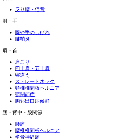
反り腰・猫背
肘・手
腕や手のしびれ
腱鞘炎
肩・首
肩こり
四十肩・五十肩
寝違え
ストレートネック
頚椎椎間板ヘルニア
顎関節症
胸郭出口症候群
腰・背中・股関節
腰痛
腰椎椎間板ヘルニア
坐骨神経痛