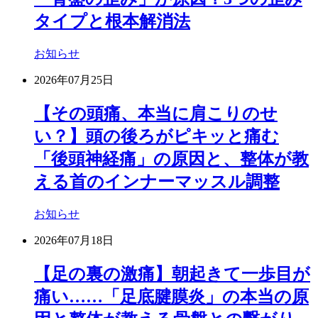
タイプと根本解消法
お知らせ
2026年07月25日
【その頭痛、本当に肩こりのせ
い？】頭の後ろがピキッと痛む
「後頭神経痛」の原因と、整体が教
える首のインナーマッスル調整
お知らせ
2026年07月18日
【足の裏の激痛】朝起きて一歩目が
痛い……「足底腱膜炎」の本当の原