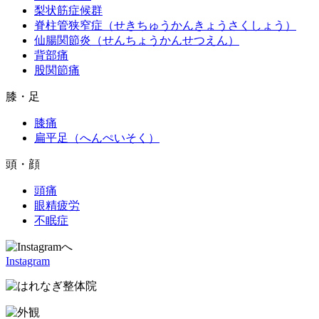
梨状筋症候群
脊柱管狭窄症（せきちゅうかんきょうさくしょう）
仙腸関節炎（せんちょうかんせつえん）
背部痛
股関節痛
膝・足
膝痛
扁平足（へんぺいそく）
頭・顔
頭痛
眼精疲労
不眠症
Instagram