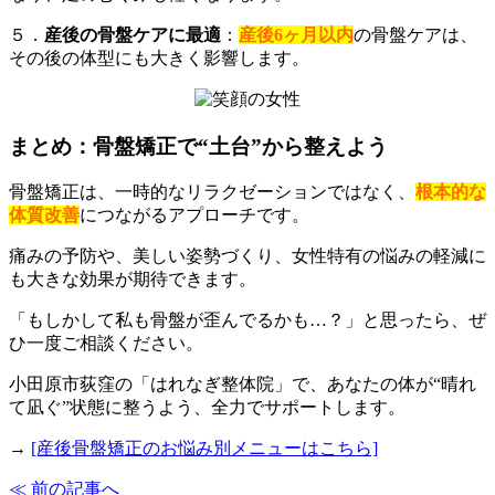
５．
産後の骨盤ケアに最適
：
産後6ヶ月以内
の骨盤ケアは、
その後の体型にも大きく影響します。
まとめ：骨盤矯正で“土台”から整えよう
骨盤矯正は、一時的なリラクゼーションではなく、
根本的な
体質改善
につながるアプローチです。
痛みの予防や、美しい姿勢づくり、女性特有の悩みの軽減に
も大きな効果が期待できます。
「もしかして私も骨盤が歪んでるかも…？」と思ったら、ぜ
ひ一度ご相談ください。
小田原市荻窪の「はれなぎ整体院」で、あなたの体が“晴れ
て凪ぐ”状態に整うよう、全力でサポートします。
→
[産後骨盤矯正のお悩み別メニューはこちら]
≪ 前の記事へ