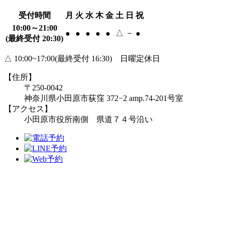
受付時間
月
火
水
木
金
土
日
祝
10:00～21:00
△
－
●
●
●
●
●
●
(最終受付 20:30)
△ 10:00~17:00(最終受付 16:30) 日曜定休日
【住所】
〒250-0042
神奈川県小田原市荻窪 372−2 amp.74-201号室
【アクセス】
小田原市役所南側 県道７４号沿い